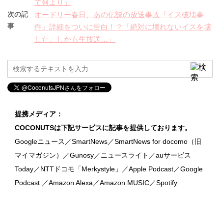
て何より」
次の記
オードリー春日、あの伝説の放送事故『イス破壊事
事
件』詳細をついに告白！？「絶対に壊れないイスを壊
した。しかも生放送…」
提携メディア：
COCONUTSは下記サービスに記事を提供しております。
Googleニュース／SmartNews／SmartNews for docomo（旧
マイマガジン）／Gunosy／ニュースライト／auサービス
Today／NTTドコモ「Merkystyle」／Apple Podcast／Google
Podcast ／Amazon Alexa／Amazon MUSIC／Spotify