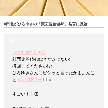
■田北がひろゆきの「顔面偏差値48」発言に反論
#AKB48の大逆襲
顔面偏差値48はさすがにない❗️
撤回してください❗️と
ひろゆきさんにビシッと言ったかよよんこ
と
#田北香世子
🙆‍♀️⭐️
すごい！！👏