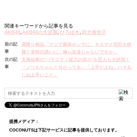
関連キーワードから記事を見る
AKB48
,
AKB48の大逆襲
,
ひろゆき
,
田北香世子
前の記
霜降り粗品「マジで最高ホンマに」キスマイ宮田を絶
事
賛！突然の誘いに「俺ら友達じゃないですか」
次の記
天海祐希の"バラエティ能力の高さ"を芸人も大絶賛！
事
「ノリもちゃんと分かってる」「上手だよね。ハマる
しね上手いこと」
提携メディア：
COCONUTSは下記サービスに記事を提供しております。