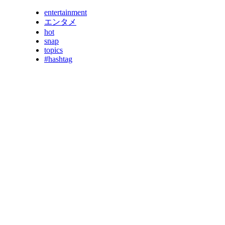
entertainment
エンタメ
hot
snap
topics
#hashtag