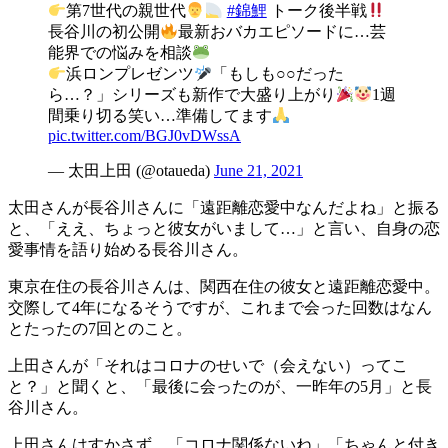
第7世代の親世代
#錦鯉
トーク後半戦
長谷川の初公開
最新おバカエピソードに…芸
能界での悩みを相談
浜ロンプレゼンツ
「もしも○○だった
ら…？」シリーズも新作で大盛り上がり
1週
間乗り切る笑い…準備してます
pic.twitter.com/BGJ0vDWssA
— 太田上田 (@otaueda)
June 21, 2021
太田さんが長谷川さんに「遠距離恋愛中なんだよね」と振る
と、「ええ、ちょっと彼女がいまして…」と言い、自身の恋
愛事情を語り始める長谷川さん。
東京在住の長谷川さんは、関西在住の彼女と遠距離恋愛中。
交際して4年になるそうですが、これまで会った回数はなん
とたったの7回とのこと。
上田さんが「それはコロナのせいで（会えない）ってこ
と？」と聞くと、「最後に会ったのが、一昨年の5月」と長
谷川さん。
上田さんはすかさず、「コロナ関係ないね」「ちゃんと付き