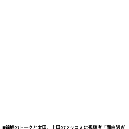
■錦鯉のトークと太田、上田のツッコミに視聴者「面白過ぎ