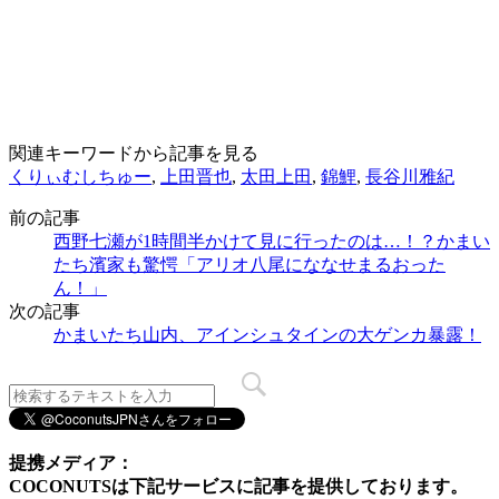
関連キーワードから記事を見る
くりぃむしちゅー
,
上田晋也
,
太田上田
,
錦鯉
,
長谷川雅紀
前の記事
西野七瀬が1時間半かけて見に行ったのは…！？かまい
たち濱家も驚愕「アリオ八尾にななせまるおった
ん！」
次の記事
かまいたち山内、アインシュタインの大ゲンカ暴露！
提携メディア：
COCONUTSは下記サービスに記事を提供しております。