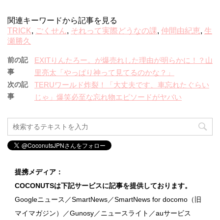
関連キーワードから記事を見る
TRICK
,
ごくせん
,
それって実際どうなの課
,
仲間由紀恵
,
生
瀬勝久
前の記
EXITりんたろー。が爆売れした理由が明らかに！？山
事
里亮太「やっぱり神って見てるのかな？」
次の記
TERUワールド炸裂！「大丈夫です、車忘れたぐらい
事
じゃ」爆笑必至な忘れ物エピソードがヤバい
提携メディア：
COCONUTSは下記サービスに記事を提供しております。
Googleニュース／SmartNews／SmartNews for docomo（旧
マイマガジン）／Gunosy／ニュースライト／auサービス