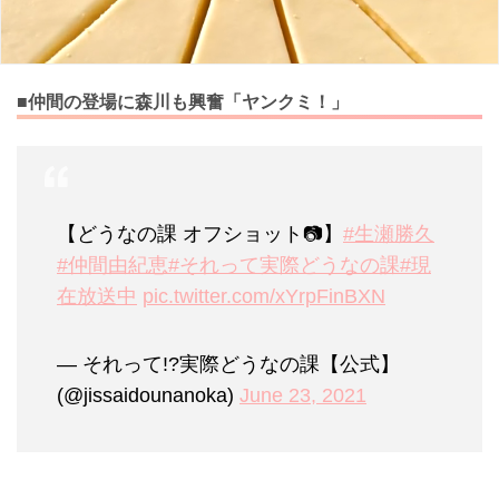
■仲間の登場に森川も興奮「ヤンクミ！」
【どうなの課 オフショット📷】
#生瀬勝久
#仲間由紀恵
#それって実際どうなの課
#現
在放送中
pic.twitter.com/xYrpFinBXN
— それって!?実際どうなの課【公式】
(@jissaidounanoka)
June 23, 2021