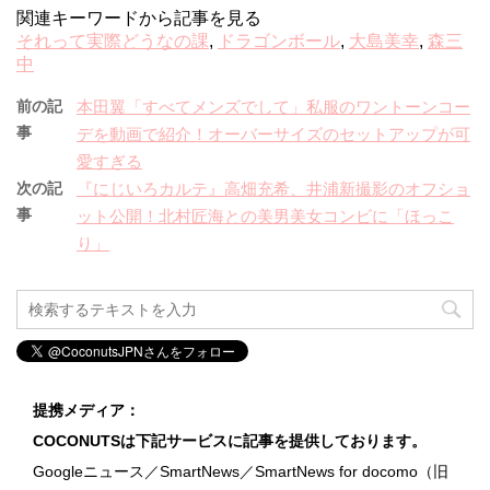
関連キーワードから記事を見る
それって実際どうなの課
,
ドラゴンボール
,
大島美幸
,
森三
中
前の記
本田翼「すべてメンズでして」私服のワントーンコー
事
デを動画で紹介！オーバーサイズのセットアップが可
愛すぎる
次の記
『にじいろカルテ』高畑充希、井浦新撮影のオフショ
事
ット公開！北村匠海との美男美女コンビに「ほっこ
り」
提携メディア：
COCONUTSは下記サービスに記事を提供しております。
Googleニュース／SmartNews／SmartNews for docomo（旧