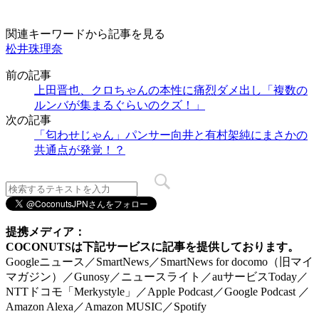
関連キーワードから記事を見る
松井珠理奈
前の記事
上田晋也、クロちゃんの本性に痛烈ダメ出し「複数の
ルンバが集まるぐらいのクズ！」
次の記事
「匂わせじゃん」パンサー向井と有村架純にまさかの
共通点が発覚！？
提携メディア：
COCONUTSは下記サービスに記事を提供しております。
Googleニュース／SmartNews／SmartNews for docomo（旧マイ
マガジン）／Gunosy／ニュースライト／auサービスToday／
NTTドコモ「Merkystyle」／Apple Podcast／Google Podcast ／
Amazon Alexa／Amazon MUSIC／Spotify