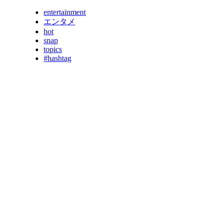
entertainment
エンタメ
hot
snap
topics
#hashtag