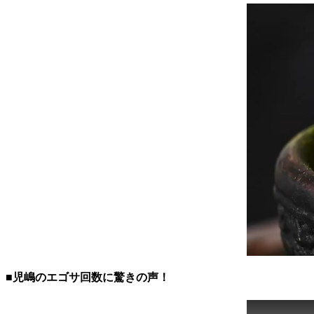
■児嶋のエゴサ回数に驚きの声！