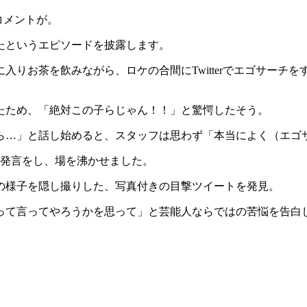
コメントが。
たというエピソードを披露します。
入りお茶を飲みながら、ロケの合間にTwitterでエゴサーチ
たため、「絶対この子らじゃん！！」と驚愕したそう。
ら…」と話し始めると、スタッフは思わず「本当によく（エゴ
の発言をし、場を沸かせました。
の様子を隠し撮りした、写真付きの目撃ツイートを発見。
って言ってやろうかを思って」と芸能人ならではの苦悩を告白