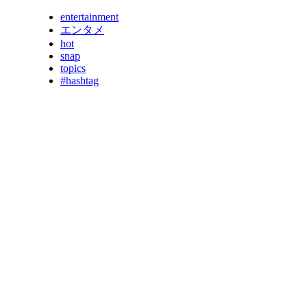
entertainment
エンタメ
hot
snap
topics
#hashtag