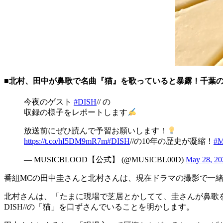
■北村、田中が鼻歌で名曲『猫』を歌っていると暴露！千葉
今夜のゲスト
#DISH
// の
収録の様子をレポートします
放送前にぜひ読んで予習お願いします！
https://t.co/hI5DM9mR7m
#DISH
//の10年の歴史が凝縮！
#
— MUSICBLOOD【公式】 (@MUSICBL00D)
May 28, 20
番組MCの田中圭さんと北村さんは、現在ドラマの撮影で一
北村さんは、「たまに現場で芝居とかしてて、圭さんが鼻歌
DISH//の「猫」を口ずさんでいることを明かします。