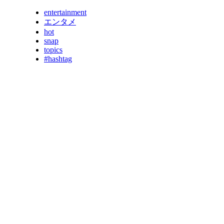
entertainment
エンタメ
hot
snap
topics
#hashtag