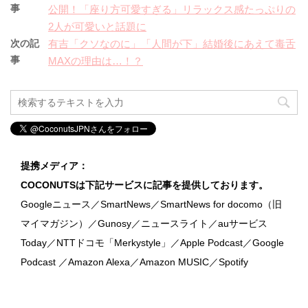
事
公開！「座り方可愛すぎる」リラックス感たっぷりの
2人が可愛いと話題に
次の記
有吉「クソなのに」「人間が下」結婚後にあえて毒舌
事
MAXの理由は…！？
提携メディア：
COCONUTSは下記サービスに記事を提供しております。
Googleニュース／SmartNews／SmartNews for docomo（旧
マイマガジン）／Gunosy／ニュースライト／auサービス
Today／NTTドコモ「Merkystyle」／Apple Podcast／Google
Podcast ／Amazon Alexa／Amazon MUSIC／Spotify