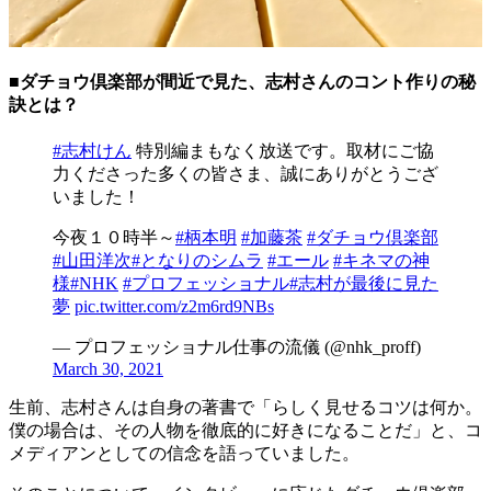
■ダチョウ倶楽部が間近で見た、志村さんのコント作りの秘
訣とは？
#志村けん
特別編まもなく放送です。取材にご協
力くださった多くの皆さま、誠にありがとうござ
いました！
今夜１０時半～
#柄本明
#加藤茶
#ダチョウ倶楽部
#山田洋次
#となりのシムラ
#エール
#キネマの神
様
#NHK
#プロフェッショナル
#志村が最後に見た
夢
pic.twitter.com/z2m6rd9NBs
— プロフェッショナル仕事の流儀 (@nhk_proff)
March 30, 2021
生前、志村さんは自身の著書で「らしく見せるコツは何か。
僕の場合は、その人物を徹底的に好きになることだ」と、コ
メディアンとしての信念を語っていました。