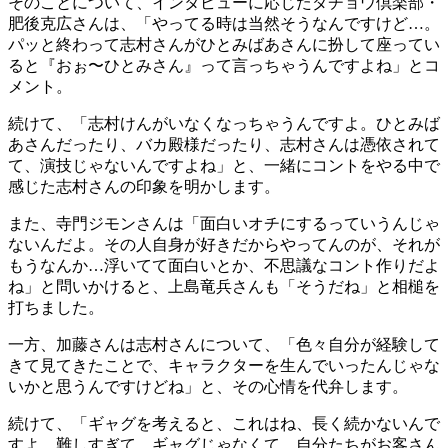
そのことについて、インタビューに応じたダチョウ倶楽部・
肥後克広さんは、「やってる時は当然そうなんですけど…。
パッと終わって志村さんがひとみばあさんに扮して座ってい
ると『おぉ〜ひとみさん』って言っちゃうんですよね」とコ
メント。
続けて、「志村けんがいなくなっちゃうんですよ。ひとみば
あさんだったり、バカ殿様だったり、志村さんは憑依されて
て、演技じゃないんですよね」と、一緒にコントをやる中で
感じた志村さんの印象を明かします。
また、寺門ジモンさんは「面白いオチにするっていうんじゃ
ないんだよ。その人自身が好きだからやってんのが、それが
もうなんか…浮いてて面白いとか、不思議なコント作りだよ
ね」と問いかけると、上島竜兵さんも「そうだね」と相槌を
打ちました。
一方、加藤さんは志村さんについて、「色々自分が経験して
きて見てきたことで、キャラクターを生んでいったんじゃな
いかと思うんですけどね」と、その心情を代弁します。
続けて、「ギャグを考えると、これはね、長く続かないんで
すよ、難しすぎて。ギャグじゃなくて、自分たちがお客さん