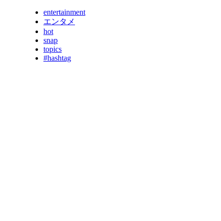
entertainment
エンタメ
hot
snap
topics
#hashtag