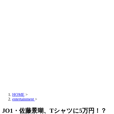
HOME
>
entertainment
>
JO1・佐藤景瑚、Tシャツに5万円！？