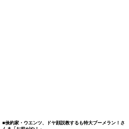
■倹約家・ウエンツ、ドヤ顔説教するも特大ブーメラン！さ
んま「お前がや！」