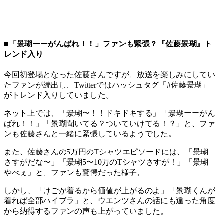
■「景瑚ーーがんばれ！！」ファンも緊張？『佐藤景瑚』ト
レンド入り
今回初登場となった佐藤さんですが、放送を楽しみにしてい
たファンが続出し、Twitterではハッシュタグ「#佐藤景瑚」
がトレンド入りしていました。
ネット上では、「景瑚〜！！ドキドキする」「景瑚ーーがん
ばれ！！」「景瑚聞いてる？ついていけてる！？」と、ファ
ンも佐藤さんと一緒に緊張しているようでした。
また、佐藤さんの5万円のTシャツエピソードには、「景瑚
さすがだな〜」「景瑚5〜10万のTシャツさすが！」「景瑚
やべぇ」と、ファンも驚愕だった様子。
しかし、「けごが着るから価値が上がるのよ」「景瑚くんが
着れば全部ハイブラ」と、ウエンツさんの話にも違った角度
から納得するファンの声も上がっていました。