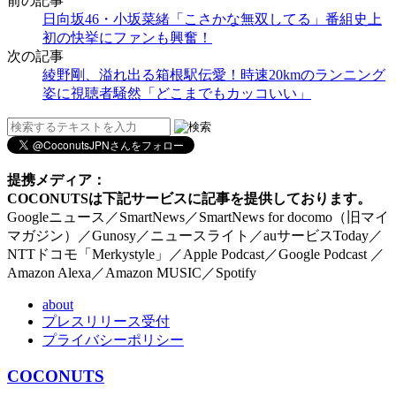
前の記事
日向坂46・小坂菜緒「こさかな無双してる」番組史上
初の快挙にファンも興奮！
次の記事
綾野剛、溢れ出る箱根駅伝愛！時速20kmのランニング
姿に視聴者騒然「どこまでもカッコいい」
提携メディア：
COCONUTSは下記サービスに記事を提供しております。
Googleニュース／SmartNews／SmartNews for docomo（旧マイ
マガジン）／Gunosy／ニュースライト／auサービスToday／
NTTドコモ「Merkystyle」／Apple Podcast／Google Podcast ／
Amazon Alexa／Amazon MUSIC／Spotify
about
プレスリリース受付
プライバシーポリシー
COCONUTS