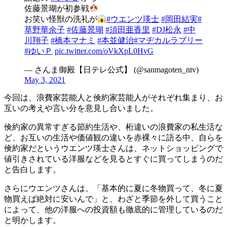
佐藤景瑚が初参戦
お笑い怪獣の洗礼が
#ウエンツ瑛士
#岡田結実
#
草野華余子
#佐藤景瑚
#須田亜香里
#DJ松永
#中
川翔子
#橋本マナミ
#本並健治
#マヂカルラブリー
#ゆいＰ
pic.twitter.com/oVkXpL0HvG
— さんま御殿【日テレ公式】 (@sanmagoten_ntv)
May 3, 2021
今回は、浪費家芸能人と倹約家芸能人がそれぞれ集まり、お
互いの考えや言い分を意見し合いました。
倹約家の異常すぎる節約生活や、桁違いの浪費家の私生活な
ど、お互いの生活や価値観の違いを赤裸々に語る中、自らを
倹約家だというウエンツ瑛士さんは、ネットショッピングで
値引きされている洋服などを見るとすぐに買ってしまうのだ
と告白します。
さらにウエンツさんは、「基本的に夏に冬物買って、冬に夏
物買えば絶対に安いんで」と、わざと季節を外して買うこと
によって、他の洋服への投資額も徹底的に管理しているのだ
と明かします。