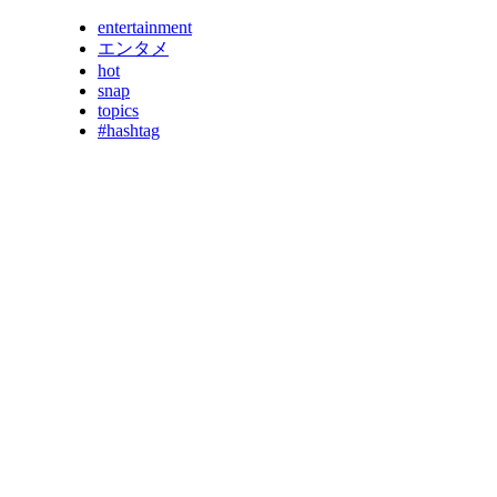
entertainment
エンタメ
hot
snap
topics
#hashtag