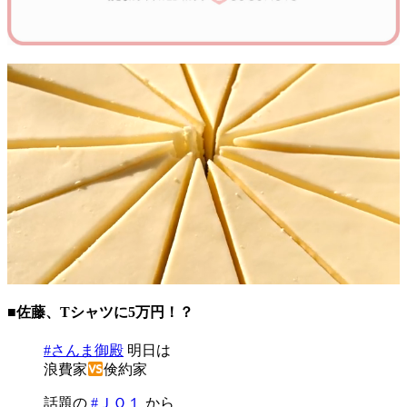
■佐藤、Tシャツに5万円！？
#さんま御殿
明日は
浪費家
倹約家
話題の
#ＪＯ１
から