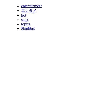
entertainment
エンタメ
hot
snap
topics
#hashtag