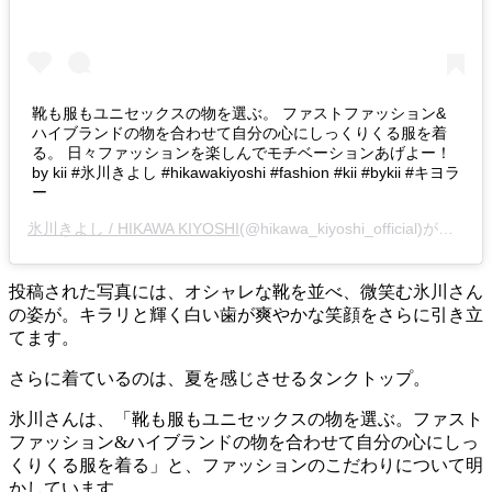
靴も服もユニセックスの物を選ぶ。 ファストファッション&
ハイブランドの物を合わせて自分の心にしっくりくる服を着
る。 日々ファッションを楽しんでモチベーションあげよー！
by kii #氷川きよし #hikawakiyoshi #fashion #kii #bykii #キヨラ
ー
氷川きよし / HIKAWA KIYOSHI
(@hikawa_kiyoshi_official)がシェアした投稿 -
投稿された写真には、オシャレな靴を並べ、微笑む氷川さん
の姿が。キラリと輝く白い歯が爽やかな笑顔をさらに引き立
てます。
さらに着ているのは、夏を感じさせるタンクトップ。
氷川さんは、「靴も服もユニセックスの物を選ぶ。ファスト
ファッション&ハイブランドの物を合わせて自分の心にしっ
くりくる服を着る」と、ファッションのこだわりについて明
かしています。