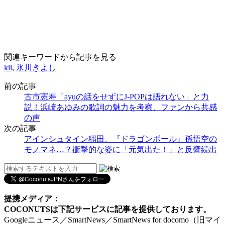
関連キーワードから記事を見る
kii
,
氷川きよし
前の記事
古市憲寿「ayuの話をせずにJ-POPは語れない」と力
説！浜崎あゆみの歌詞の魅力を考察、ファンから共感
の声
次の記事
アインシュタイン稲田、『ドラゴンボール』孫悟空の
モノマネ…？衝撃的な姿に「元気出た！」と反響続出
提携メディア：
COCONUTSは下記サービスに記事を提供しております。
Googleニュース／SmartNews／SmartNews for docomo（旧マイ