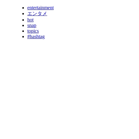
entertainment
エンタメ
hot
snap
topics
#hashtag