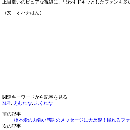
上目遣いのピュアな視線に、思わずドキッとしたファンも多
（文：オハナはん）
関連キーワードから記事を見る
M君
,
えむれな
,
ふくれな
前の記事
橋本愛の力強い感謝のメッセージに大反響！憧れるファ
次の記事