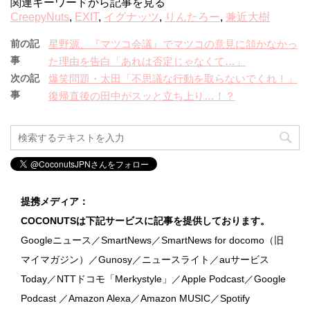
関連キーワードから記事を見る
CreepyNuts
,
EXIT
,
イグナッツ
,
りんたろー
,
兼近大樹
前の記
星野源、『マツコ会議』でマツコの意見に頷かなかっ
事
た理由を告白「あれは否定じゃなくて…」
次の記
爆笑問題・太田「不思議な行動を取らないでくれ！」
事
復帰直後の田中がスッと立ち上り…！？
提携メディア：
COCONUTSは下記サービスに記事を提供しております。
Googleニュース／SmartNews／SmartNews for docomo（旧
マイマガジン）／Gunosy／ニュースライト／auサービス
Today／NTTドコモ「Merkystyle」／Apple Podcast／Google
Podcast ／Amazon Alexa／Amazon MUSIC／Spotify