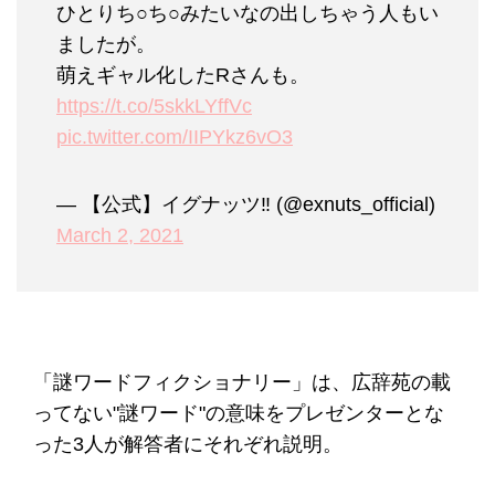
ひとりち○ち○みたいなの出しちゃう人もい
ましたが。
萌えギャル化したRさんも。
https://t.co/5skkLYffVc
pic.twitter.com/IIPYkz6vO3
— 【公式】イグナッツ‼︎ (@exnuts_official)
March 2, 2021
「謎ワードフィクショナリー」は、広辞苑の載
ってない"謎ワード"の意味をプレゼンターとな
った3人が解答者にそれぞれ説明。