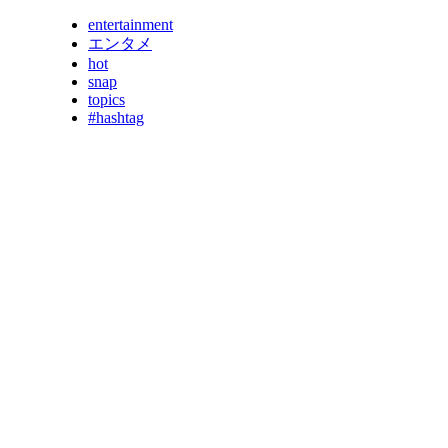
entertainment
エンタメ
hot
snap
topics
#hashtag