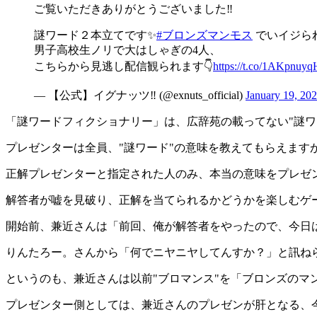
ご覧いただきありがとうございました‼️
謎ワード２本立てです✨
#ブロンズマンモス
でいイジら
男子高校生ノリで大はしゃぎの4人、
こちらから見逃し配信観られます👇
https://t.co/1AKpnuyq
— 【公式】イグナッツ‼︎ (@exnuts_official)
January 19, 20
「謎ワードフィクショナリー」は、広辞苑の載ってない"謎ワ
プレゼンターは全員、"謎ワード"の意味を教えてもらえます
正解プレゼンターと指定された人のみ、本当の意味をプレゼ
解答者が嘘を見破り、正解を当てられるかどうかを楽しむゲ
開始前、兼近さんは「前回、俺が解答者をやったので、今日
りんたろー。さんから「何でニヤニヤしてんすか？」と訊ね
というのも、兼近さんは以前"ブロマンス"を「ブロンズの
プレゼンター側としては、兼近さんのプレゼンが肝となる、