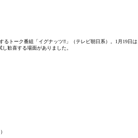
Nutsが出演するトーク番組「イグナッツ‼」（テレビ朝日系）。1月
拭し歓喜する場面がありました。
事）