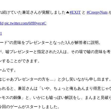
れ続けていた兼近さんが覚醒しました🔥
#EXIT
と
#CreepyNuts
Hd
pic.twitter.com/6ffI0yecgC
21
ード"の意味をプレゼンターとなった3人が解答者に説明。
が、嘘プレゼンターと指定された2人は、その場で嘘の意味を
ンすることができます。
ームです。
はじゃあプレゼンターの方を…」と少し笑いながら申し出ます
られると、兼近さんは「いや、ちょっと俺もあんまり得意じゃ
マンモスの銅像」と、いかにも嘘っぽい解説をし、まんまと見破
今回のゲームがスタートしました。