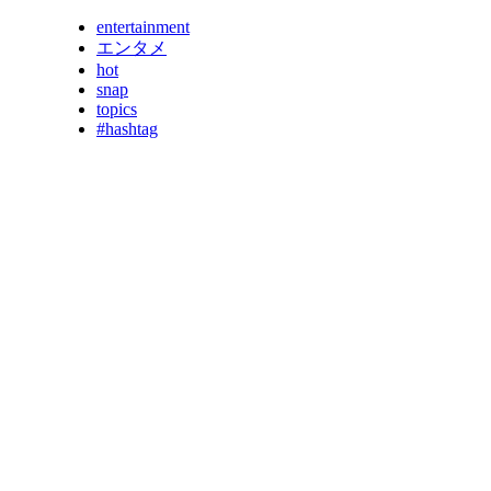
entertainment
エンタメ
hot
snap
topics
#hashtag