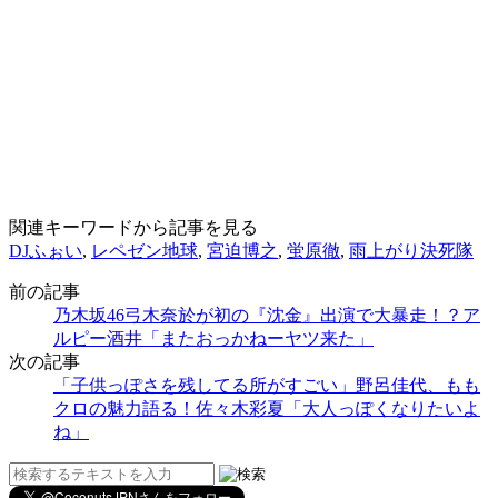
関連キーワードから記事を見る
DJふぉい
,
レペゼン地球
,
宮迫博之
,
蛍原徹
,
雨上がり決死隊
前の記事
乃木坂46弓木奈於が初の『沈金』出演で大暴走！？ア
ルピー酒井「またおっかねーヤツ来た」
次の記事
「子供っぽさを残してる所がすごい」野呂佳代、もも
クロの魅力語る！佐々木彩夏「大人っぽくなりたいよ
ね」