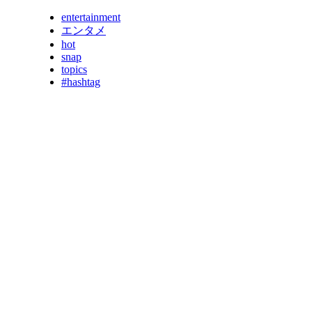
entertainment
エンタメ
hot
snap
topics
#hashtag