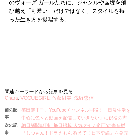
のヴォーグ ガールたちに、ジャンルや国境を飛
び越え「可愛い」だけではなく、スタイルを持
った生き方を提唱する。
関連キーワードから記事を見る
Chara
,
VOGUEGIRL
,
佐藤緋美
,
浅野忠信
前の記
篠田麻里子、YouTubeチャンネル開設！「日常生活を
事
中心に色々と動画を配信していきたい」に祝福の声
次の記
朝日新聞朝刊に毎日掲載“人気クイズ企画”の書籍版
事
『しつもん！ドラえもん 教えて！日本史編』を発売