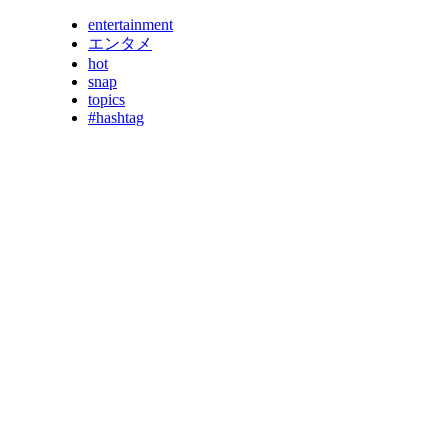
entertainment
エンタメ
hot
snap
topics
#hashtag