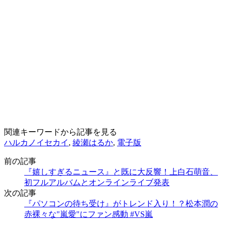
関連キーワードから記事を見る
ハルカノイセカイ
,
綾瀬はるか
,
電子版
前の記事
『嬉しすぎるニュース』と既に大反響！上白石萌音、
初フルアルバムとオンラインライブ発表
次の記事
『パソコンの待ち受け』がトレンド入り！？松本潤の
赤裸々な"嵐愛"にファン感動 #VS嵐