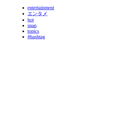
entertainment
エンタメ
hot
snap
topics
#hashtag