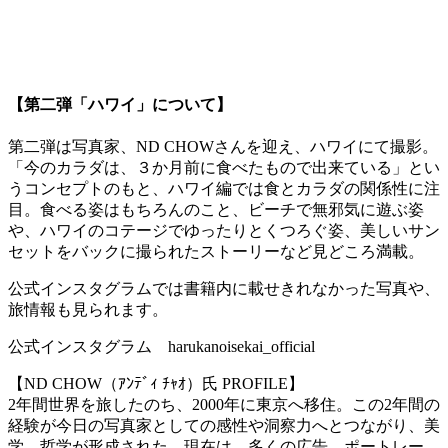
【第二弾「ハワイ」について】
第二弾は写真家、ND CHOWさんを迎え、ハワイにて撮影。
「今のカラダは、３か月前に食べたもので出来ている」とい
うコンセプトのもと、ハワイ編では食とカラダの関係性に注
目。食べる姿はもちろんのこと、ビーチで無邪気に遊ぶ姿
や、ハワイのコテージでゆったりとくつろぐ姿、美しいサン
セットをバックに撮られたストーリーなど見どころ満載。
公式インスタグラムでは書籍内に載せきれなかった写真や、
旅情報も見られます。
公式インスタグラム harukanoisekai_official
【ND CHOW（ｱﾝﾃﾞｨ ﾁｬｵ）氏 PROFILE】
2年間世界を旅したのち、2000年に東京へ移住。この2年間の
経験が今日の写真家としての感性や洞察力へとつながり、美
学、哲学が形成された。現在は、多くの広告、ポートレー