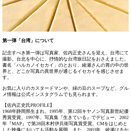
第一弾「台湾」について
記念すべき第一弾は写真家、佐内正史さんを迎え、台湾にて
撮影。台北を中心に、抒情的な台湾旅日記をおさえました。
書名「ハルカノイセカイ」のとおり、綾瀬さんの胃の中の世
界と、どこか写真の異世界が通じるイセカイを感じさせま
す。
お気に入りのカスタードマンや、緑の豆のスープなど、グル
メ情報は公式インスタグラムでも見られます。
【佐内正史氏PROFILE】
1968年静岡県生まれ。1995年、第12回キヤノン写真新世紀優
秀賞受賞。1997年、写真集『生きている』でデビュー。2002
年『MAP』で第28回木村伊兵衛写真賞受賞。CMをはじめと
した映像においても活動を展開。また、2003年、綾瀬はるか