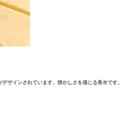
がデザインされています。懐かしさを感じる香水です。
。