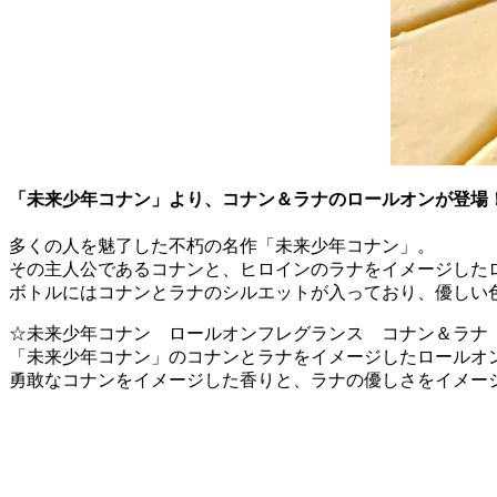
「未来少年コナン」より、コナン＆ラナのロールオンが登場
多くの人を魅了した不朽の名作「未来少年コナン」。
その主人公であるコナンと、ヒロインのラナをイメージした
ボトルにはコナンとラナのシルエットが入っており、優しい
☆未来少年コナン ロールオンフレグランス コナン＆ラナ 20
「未来少年コナン」のコナンとラナをイメージしたロールオ
勇敢なコナンをイメージした香りと、ラナの優しさをイメー