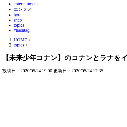
entertainment
エンタメ
hot
snap
topics
#hashtag
HOME
>
topics
>
【未来少年コナン】のコナンとラナをイ
投稿日：2020/05/24 19:00 更新日：
2020/05/24 17:35