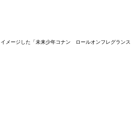
」をイメージした「未来少年コナン ロールオンフレグランス