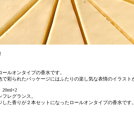
！
ロールオンタイプの香水です。
色で彩られたパッケージにはふたりの楽し気な表情のイラスト
ml×2
ンフレグランス。
ジした香りが２本セットになったロールオンタイプの香水です