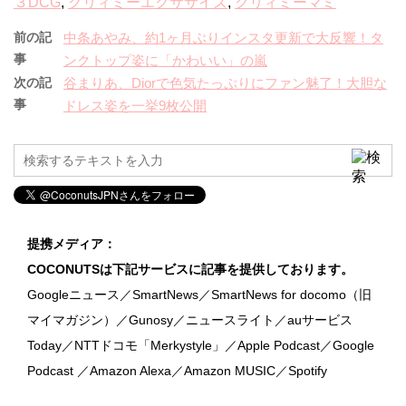
３DCG
,
クリィミーエクササイズ
,
クリィミーマミ
前の記
中条あやみ、約1ヶ月ぶりインスタ更新で大反響！タ
事
ンクトップ姿に「かわいい」の嵐
次の記
谷まりあ、Diorで色気たっぷりにファン魅了！大胆な
事
ドレス姿を一挙9枚公開
提携メディア：
COCONUTSは下記サービスに記事を提供しております。
Googleニュース／SmartNews／SmartNews for docomo（旧
マイマガジン）／Gunosy／ニュースライト／auサービス
Today／NTTドコモ「Merkystyle」／Apple Podcast／Google
Podcast ／Amazon Alexa／Amazon MUSIC／Spotify