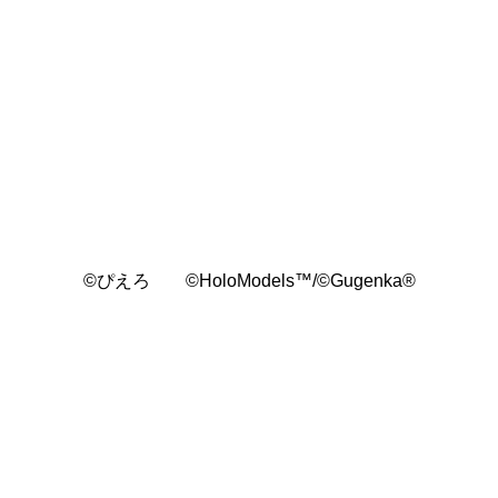
©️ぴえろ ©️HoloModels™/©Gugenka®