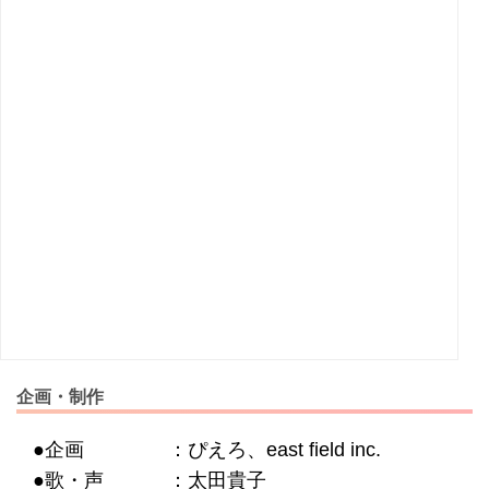
企画・制作
●企画 ：ぴえろ、east field inc.
●歌・声 ：太田貴子