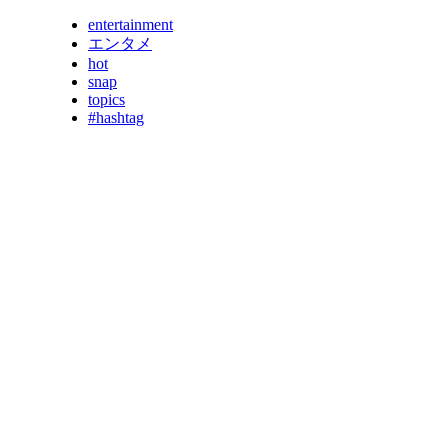
entertainment
エンタメ
hot
snap
topics
#hashtag