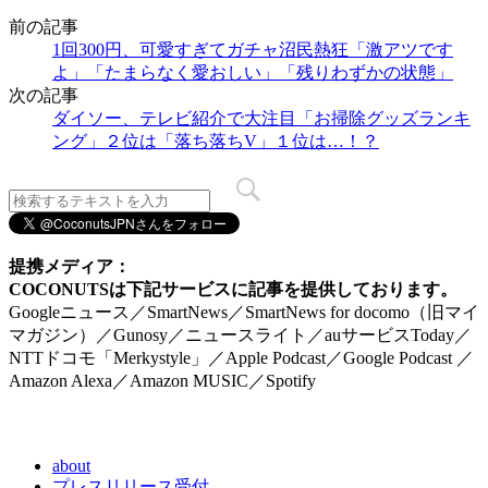
前の記事
1回300円、可愛すぎてガチャ沼民熱狂「激アツです
よ」「たまらなく愛おしい」「残りわずかの状態」
次の記事
ダイソー、テレビ紹介で大注目「お掃除グッズランキ
ング」２位は「落ち落ちV」１位は…！？
提携メディア：
COCONUTSは下記サービスに記事を提供しております。
Googleニュース／SmartNews／SmartNews for docomo（旧マイ
マガジン）／Gunosy／ニュースライト／auサービスToday／
NTTドコモ「Merkystyle」／Apple Podcast／Google Podcast ／
Amazon Alexa／Amazon MUSIC／Spotify
about
プレスリリース受付