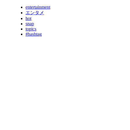
entertainment
エンタメ
hot
snap
topics
#hashtag