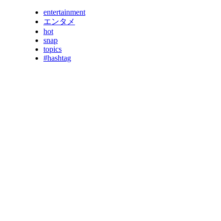
entertainment
エンタメ
hot
snap
topics
#hashtag