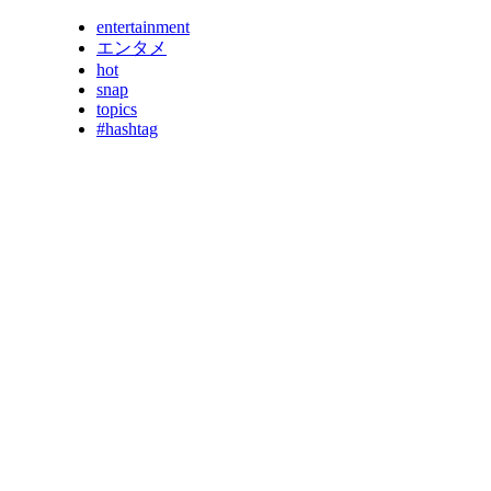
entertainment
エンタメ
hot
snap
topics
#hashtag