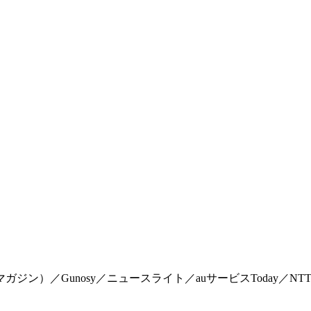
マイマガジン）／Gunosy／ニュースライト／auサービスToday／NTTドコモ「Me