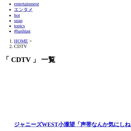
entertainment
エンタメ
hot
snap
topics
#hashtag
HOME
>
CDTV
「 CDTV 」 一覧
ジャニーズWEST小瀧望「声帯なんか気にしね