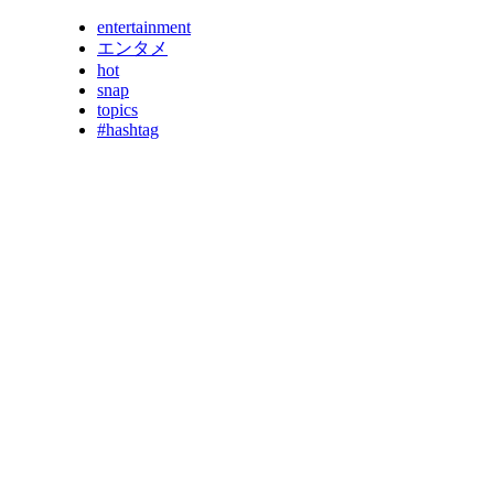
entertainment
エンタメ
hot
snap
topics
#hashtag