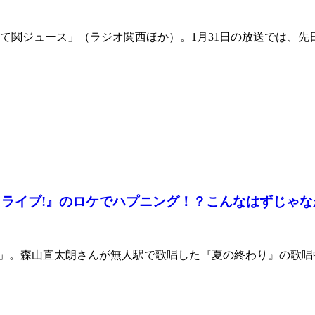
たて関ジュース」（ラジオ関西ほか）。1月31日の放送では、先
 ライブ!』のロケでハプニング！？こんなはずじゃ
ライブ!」。森山直太朗さんが無人駅で歌唱した『夏の終わり』の