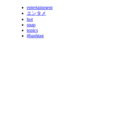
entertainment
エンタメ
hot
snap
topics
#hashtag