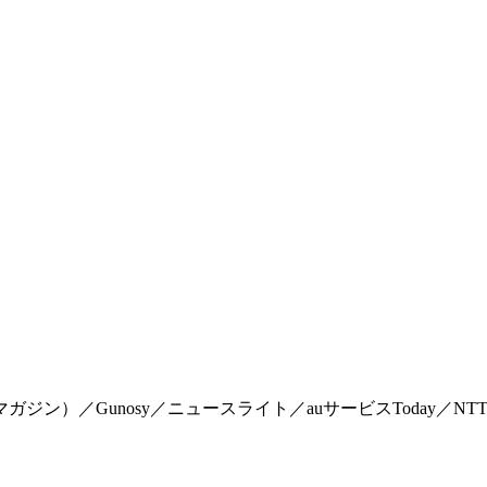
マイマガジン）／Gunosy／ニュースライト／auサービスToday／NTTドコモ「Me