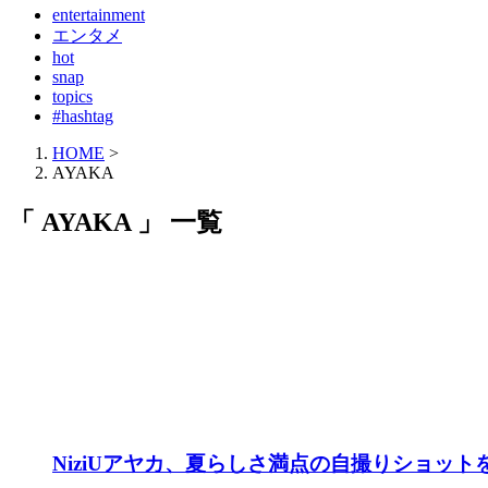
entertainment
エンタメ
hot
snap
topics
#hashtag
HOME
>
AYAKA
「 AYAKA 」 一覧
NiziUアヤカ、夏らしさ満点の自撮りショッ