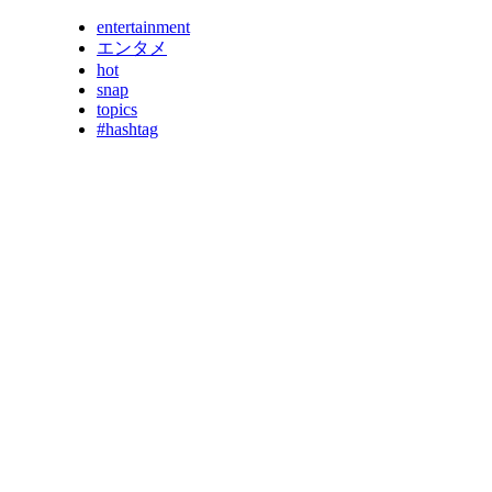
entertainment
エンタメ
hot
snap
topics
#hashtag