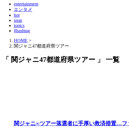
entertainment
エンタメ
hot
snap
topics
#hashtag
HOME
>
関ジャニ47都道府県ツアー
「 関ジャニ47都道府県ツアー 」 一覧
関ジャニ∞ツアー落選者に手厚い救済措置…フ