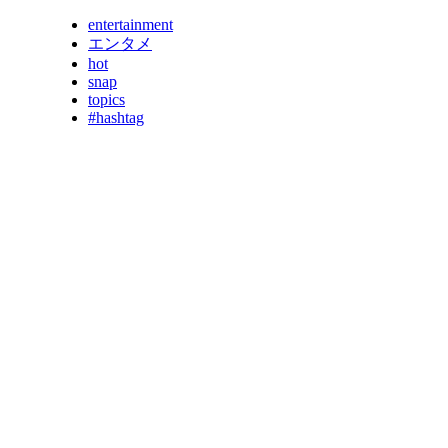
entertainment
エンタメ
hot
snap
topics
#hashtag