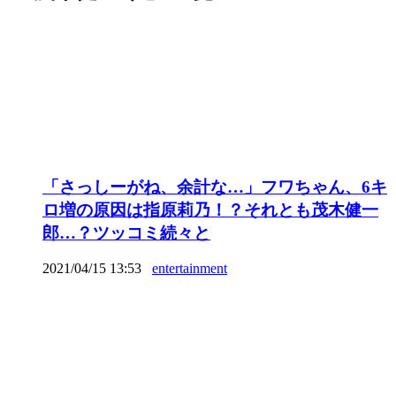
「さっしーがね、余計な…」フワちゃん、6キ
ロ増の原因は指原莉乃！？それとも茂木健一
郎…？ツッコミ続々と
2021/04/15 13:53
entertainment