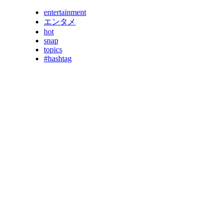
entertainment
エンタメ
hot
snap
topics
#hashtag