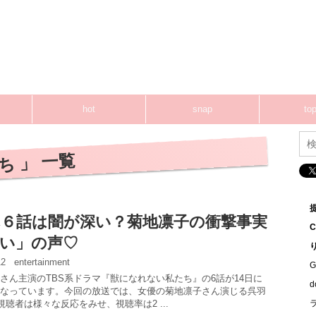
hot
snap
top
ち 」 一覧
６話は闇が深い？菊地凛子の衝撃事実
い」の声♡
:12
entertainment
G
さん主演のTBS系ドラマ『獣になれない私たち』の6話が14日に
なっています。今回の放送では、女優の菊地凛子さん演じる呉羽
視聴者は様々な反応をみせ、視聴率は2 ...