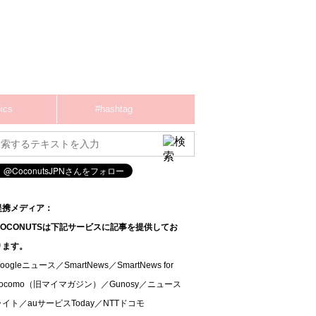
ics
#hashtag
提携メディア：
COCONUTSは下記サービスに記事を提供してお
ります。
oogleニュース／SmartNews／SmartNews for
docomo（旧マイマガジン）／Gunosy／ニュース
ライト／auサービスToday／NTTドコモ