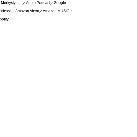
Merkystyle」／Apple Podcast／Google
odcast ／Amazon Alexa／Amazon MUSIC／
potify