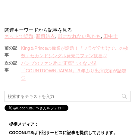
関連キーワードから記事を見る
ネットで話題
,
新垣結衣
,
獣になれない私たち
,
田中圭
前の記
King＆Princeの偉業が話題！「フラゲ分だけでこの枚
事
数」セカンドシングル発売にファン歓喜♡
次の記
バンプのファン常に“正気”じゃない説
事
「COUNTDOWN JAPAN」３年ぶり出演決定が話題
♡
提携メディア：
COCONUTSは下記サービスに記事を提供しております。