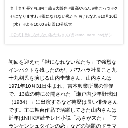
九十九社長? #山内圭哉 #大阪弁 #最高やねん #物ごっつ #ク
セになりますわ #獣になれない私たち #けもなれ #10月10日
（水） #よる10:00 #初回10分拡大
【公式】獣になれない私たち
さん(@kemo_nare_ntv)がシェアした投稿 -
初回を迎えた「獣になれない私たち」で強烈な
インパクトを残したのが、パワハラ社長こと九
十九剣児を演じる山内圭哉さん。山内さんは
1971年10月31日生まれ、吉本興業所属の俳優
で、13歳の時に公開された「瀬戸内少年野球団
（1984）」に出演するなど芸歴は長い俳優さん
です。主に舞台作品で活躍してきた山内さんは
近年はNHK連続テレビ小説「あさが来た」「フ
ランケンシュタインの恋」などの話題のドラマ