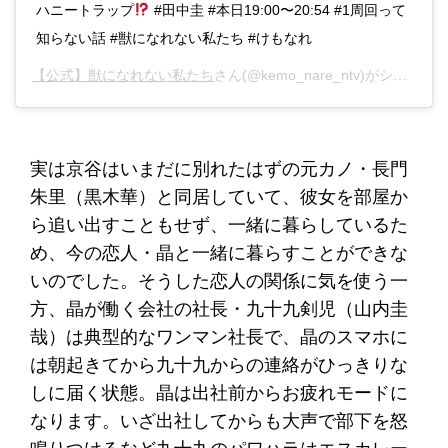
ハニートラップ
#田中圭 #本日19:00〜20:54 #1周回って
知らない話 #獣になれない私たち #けもなれ
【公式】獣になれない私たち
さん(@kemo_nare_ntv)がシェアした投稿 -
実は京谷はいまだに別れたはずの元カノ・長門
朱里（黒木華）と同居していて、彼女を部屋か
ら追い出すこともせず、一緒に暮らしているた
め、今の恋人・晶と一緒に暮らすことができな
いのでした。そうした恋人の関係に気を使う一
方、晶が働く会社の社長・九十九剣児（山内圭
哉）は典型的なワンマン社長で、晶のスマホに
は朝起きてから九十九からの連絡がひっきりな
しに届く状態。晶は出社前からお疲れモードに
なります。いざ出社してからも大声で部下を怒