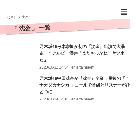
HOME
>
沈金
「 沈金 」 一覧
乃木坂46弓木奈於が初の『沈金』出演で大暴
走！？アルピー酒井「またおっかねーヤツ来
た」
2020/10/31 14:54
entertainment
乃木坂46中田花奈が『沈金』卒業！最後の「 #
ナカダカナシカ 」コールで番組とリスナーがひ
とつに
2020/10/24 14:18
entertainment