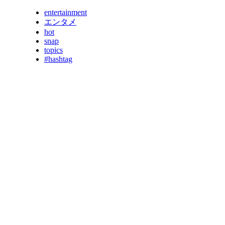
entertainment
エンタメ
hot
snap
topics
#hashtag