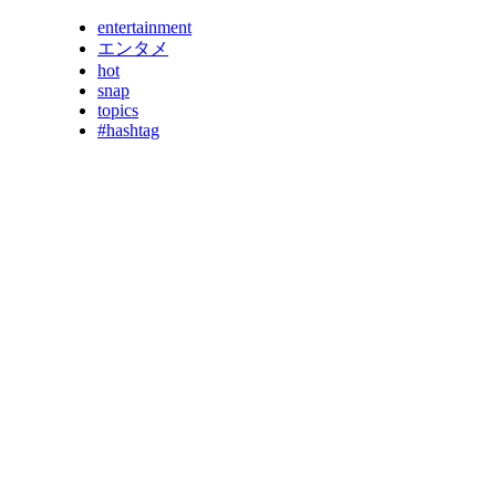
entertainment
エンタメ
hot
snap
topics
#hashtag