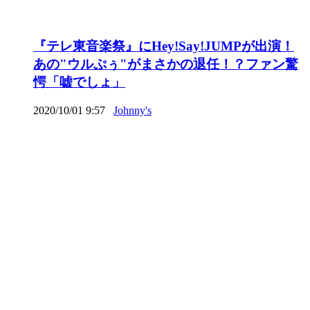
『テレ東音楽祭』にHey!Say!JUMPが出演！
あの"ウルぷぅ"がまさかの退任！？ファン驚
愕「嘘でしょ」
2020/10/01 9:57
Johnny's