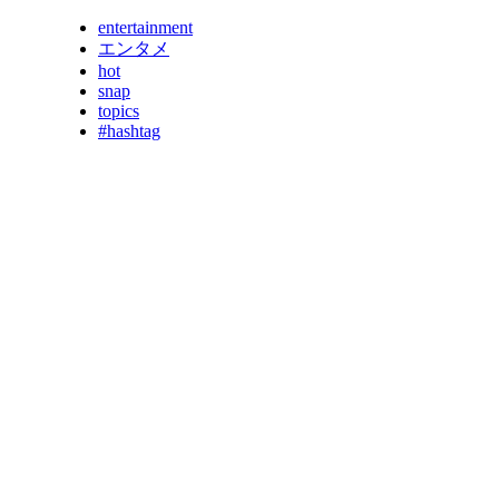
entertainment
エンタメ
hot
snap
topics
#hashtag