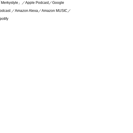
Merkystyle」／Apple Podcast／Google
odcast ／Amazon Alexa／Amazon MUSIC／
potify