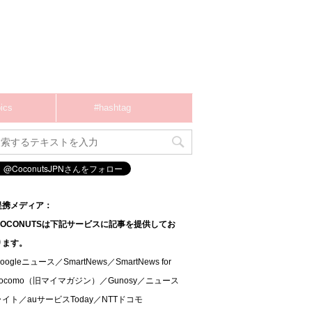
ics
#hashtag
提携メディア：
COCONUTSは下記サービスに記事を提供してお
ります。
oogleニュース／SmartNews／SmartNews for
docomo（旧マイマガジン）／Gunosy／ニュース
ライト／auサービスToday／NTTドコモ