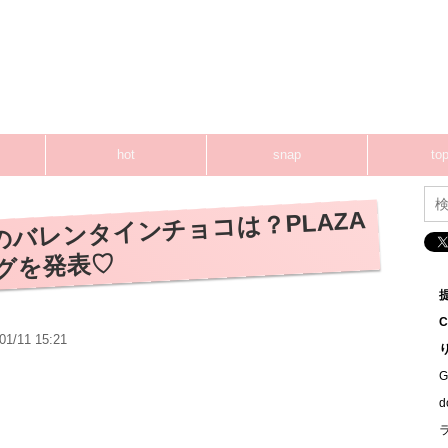
hot
snap
top
バレンタインチョコは？PLAZA
グを発表♡
01/11 15:21
G