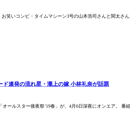
では、お笑いコンビ・タイムマシーン3号の山本浩司さんと関太さ
ード連発の流れ星・瀧上の嫁 小林礼奈が話題
「オールスター後夜祭’19春」が、4月6日深夜にオンエア。 