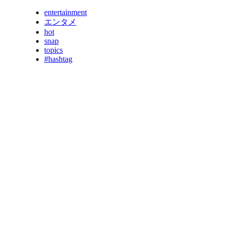
entertainment
エンタメ
hot
snap
topics
#hashtag