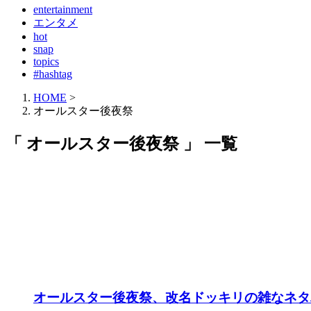
entertainment
エンタメ
hot
snap
topics
#hashtag
HOME
>
オールスター後夜祭
「 オールスター後夜祭 」 一覧
オールスター後夜祭、改名ドッキリの雑なネタ