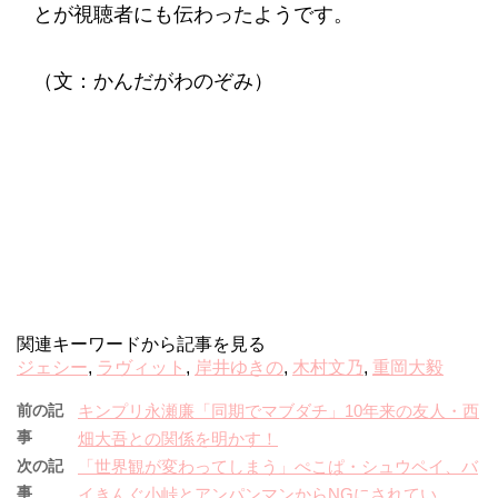
とが視聴者にも伝わったようです。
（文：かんだがわのぞみ）
関連キーワードから記事を見る
ジェシー
,
ラヴィット
,
岸井ゆきの
,
木村文乃
,
重岡大毅
前の記
キンプリ永瀬廉「同期でマブダチ」10年来の友人・西
事
畑大吾との関係を明かす！
次の記
「世界観が変わってしまう」ぺこぱ・シュウペイ、バ
事
イきんぐ小峠とアンパンマンからNGにされてい