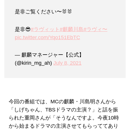
是非ご覧ください〜🐰🐰
是非😎
#ラヴィット
#麒麟川島
#ラヴィ〜
pic.twitter.com/Yqo151EbTC
— 麒麟マネージャー【公式】
(@kirin_mg_ah)
July 8, 2021
今回の番組では、MCの麒麟・川島明さんから
「しげちゃん、TBSドラマの主演？」と話を振
られた重岡さんが「そうなんですよ。今夜10時
から始まるドラマの主演させてもらっててあり