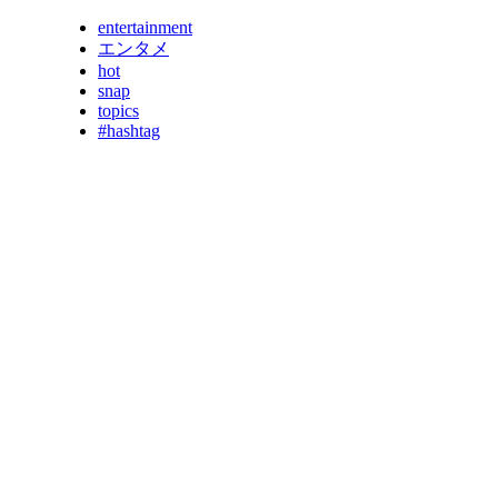
entertainment
エンタメ
hot
snap
topics
#hashtag