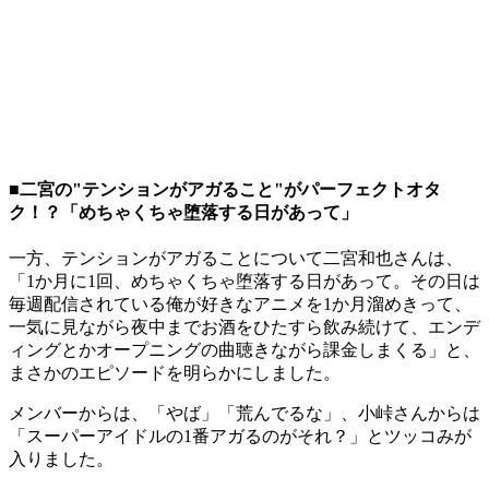
■二宮の"テンションがアガること"がパーフェクトオタ
ク！？「めちゃくちゃ堕落する日があって」
一方、テンションがアガることについて二宮和也さんは、
「1か月に1回、めちゃくちゃ堕落する日があって。その日は
毎週配信されている俺が好きなアニメを1か月溜めきって、
一気に見ながら夜中までお酒をひたすら飲み続けて、エンデ
ィングとかオープニングの曲聴きながら課金しまくる」と、
まさかのエピソードを明らかにしました。
メンバーからは、「やば」「荒んでるな」、小峠さんからは
「スーパーアイドルの1番アガるのがそれ？」とツッコみが
入りました。