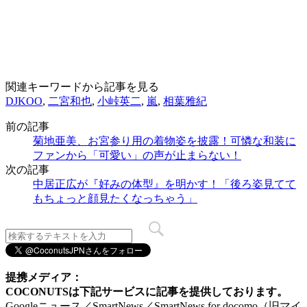
関連キーワードから記事を見る
DJKOO
,
二宮和也
,
小峠英二
,
嵐
,
相葉雅紀
前の記事
菊地亜美、お宮参り用の着物姿を披露！可憐な和装に
ファンから「可愛い」の声が止まらない！
次の記事
中居正広が『好みの体型』を明かす！「後ろ姿見てて
もちょっと顔見たくなっちゃう」
提携メディア：
COCONUTSは下記サービスに記事を提供しております。
Googleニュース／SmartNews／SmartNews for docomo（旧マイ