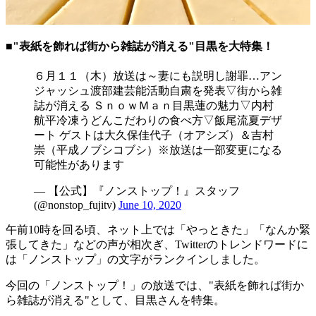
■"表紙を飾れば街から雑誌が消える"目黒を大特集！
６月１１（木）放送は～妻にも説明し謝罪…アン
ジャッシュ渡部建芸能活動自粛を発表▽街から雑
誌が消える ＳｎｏｗＭａｎ目黒蓮の魅力▽内村
航平冷凍うどんこだわりの食べ方▽飯尾流夏デザ
ート ゲストは大久保佳代子（オアシズ）＆吉村
崇（平成ノブシコブシ）※放送は一部変更になる
可能性があります
— 【公式】『ノンストップ！』スタッフ
(@nonstop_fujitv)
June 10, 2020
午前10時を回る頃、ネット上では「やっときた」「なんか緊
張してきた」などの声が相次ぎ、Twitterのトレンドワードに
は「ノンストップ」の文字がランクインしました。
今回の「ノンストップ！」の放送では、"表紙を飾れば街か
ら雑誌が消える"として、目黒さんを特集。