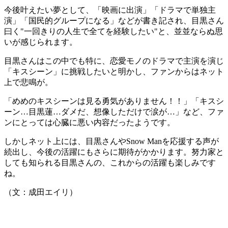
今後叶えたい夢として、「映画に出演」「ドラマで単独主
演」「国民的グループになる」などが書き記され、目黒さん
曰く"一回きりの人生で全てを経験したい"と、並並ならぬ思
いが感じられます。
目黒さんはこの中でも特に、恋愛モノのドラマで主演を演じ
「キスシーン」に挑戦したいと明かし、ファンからはネット
上で悲鳴が。
「めめのキスシーンは見る勇気がありません！！」「キスシ
ーン…目黒蓮…ダメだ、想像しただけで涙が…」など、ファ
ンにとっては心臓に悪い内容だったようです。
しかしネット上には、目黒さんやSnow Manを応援する声が
続出し、今後の活躍にもさらに期待がかかります。努力家と
しても知られる目黒さんの、これからの活躍も楽しみです
ね。
（文：成田エイリ）