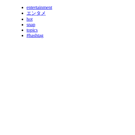
entertainment
エンタメ
hot
snap
topics
#hashtag