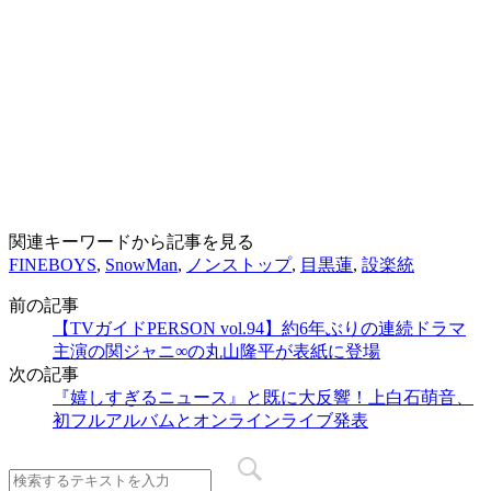
関連キーワードから記事を見る
FINEBOYS
,
SnowMan
,
ノンストップ
,
目黒蓮
,
設楽統
前の記事
【TVガイドPERSON vol.94】約6年ぶりの連続ドラマ
主演の関ジャニ∞の丸山隆平が表紙に登場
次の記事
『嬉しすぎるニュース』と既に大反響！上白石萌音、
初フルアルバムとオンラインライブ発表