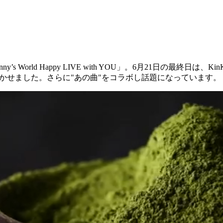
ld Happy LIVE with YOU」。6月21日の最終日は、KinKi
沸かせました。さらに"あの曲"をコラボし話題になっています。