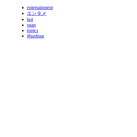
entertainment
エンタメ
hot
snap
topics
#hashtag