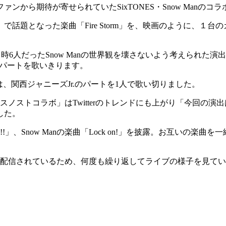
から期待が寄せられていたSixTONES・Snow Manのコ
019年）で話題となった楽曲「Fire Storm」を、映画のよう
時6人だったSnow Manの世界観を壊さないよう考えられた演
のパートを歌いきります。
、関西ジャニーズJr.のパートを1人で歌い切りました。
の「スノストコラボ」はTwitterのトレンドにも上がり「今回の演出
した。
!!!!!!」、Snow Manの楽曲「Lock on!」を披露。お互
ブ配信されているため、何度も繰り返してライブの様子を見て