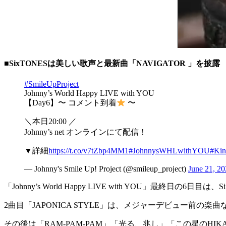
■SixTONESは美しい歌声と最新曲「NAVIGATOR 」を披露
#SmileUpProject
Johnny’s World Happy LIVE with YOU
【Day6】〜 コメント到着
〜
＼本日20:00 ／
Johnny’s net オンラインにて配信！
▼詳細
https://t.co/v7tZbp4MM1
#JohnnysWHLwithYOU
#Kin
— Johnny's Smile Up! Project (@smileup_project)
June 21, 2
「Johnny’s World Happy LIVE with YOU」最
2曲目「JAPONICA STYLE」は、メジャーデビュー前の
その後は「RAM-PAM-PAM」「光る、兆し」「この星のHIKA