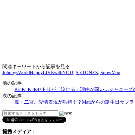
関連キーワードから記事を見る
JohnnysWorldHappyLIVEwithYOU
,
SixTONES
,
SnowMan
前の記事
KinKi Kidsセトリが「泣ける」理由が深い…ジャ
次の記事
嵐・二宮、愛情表現が独特！？Mattからの誕生日サプラ
提携メディア：