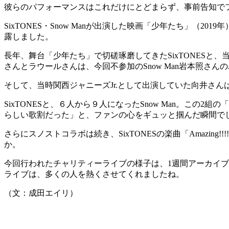
彼らのパフォーマンスはこれだけにとどまらず、事前告知でファン
SixTONES・Snow Manが出演した映画「少年たち」（2
露しました。
長年、舞台「少年たち」で切磋琢磨してきたSixTONESと、当
さんとラウールさんは、今回不参加のSnow Man岩本照さん
そして、当時関西ジャニーズJr.として出演していた向井さんは
SixTONESと、６人から９人になったSnow Man。この2組
らしい歌割だった」と、ファンの心をギュッと掴んだ瞬間で
さらにスノストコラボは続き、SixTONESの楽曲「Amazing
か。
今回行われたチャリティーライブの様子は、1週間アーカイ
ライブは、多くの人を熱くさせてくれましたね。
（文：成田エイリ）