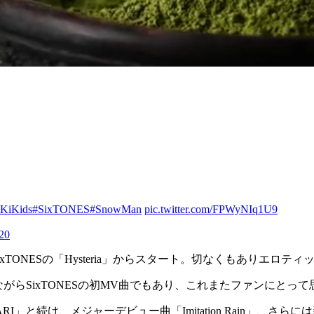
KiKids
#SixTONES
#SnowMan
pic.twitter.com/FPWyNIq1U9
020
終日の6日目は、SixTONESの「Hysteria」からスタート。切なくも
楽曲ながらSixTONESの初MV曲でもあり、これまたファンにと
RI」と続け、メジャーデビュー曲「Imitation Rain」、さ