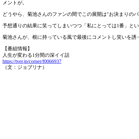
メントが。
どうやら、菊池さんのファンの間でこの展開は"お決まりのパ
予想通りの結果に笑ってしまいつつ「私にとっては1番」と
菊池さんが、根に持っている風で最後にコメントし笑いを誘
【番組情報】
人生が変わる1分間の深イイ話
https://tver.jp/corner/f0066937
（文：ジョブリナ）