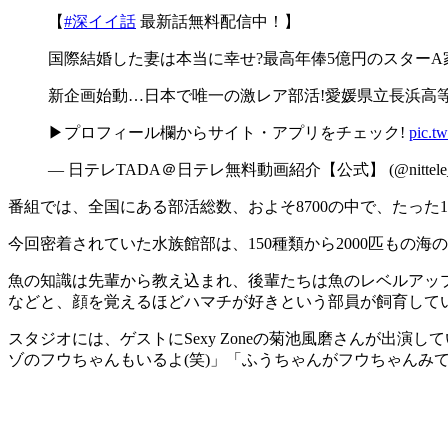
【
#深イイ話
最新話無料配信中！】
国際結婚した妻は本当に幸せ?最高年俸5億円のスターA
新企画始動…日本で唯一の激レア部活!愛媛県立長浜高
▶プロフィール欄からサイト・アプリをチェック!
pic.t
— 日テレTADA＠日テレ無料動画紹介【公式】 (@nittele_t
番組では、全国にある部活総数、およそ8700の中で、たっ
今回密着されていた水族館部は、150種類から2000匹も
魚の知識は先輩から教え込まれ、後輩たちは魚のレベルアッ
などと、顔を覚えるほどハマチが好きという部員が飼育して
スタジオには、ゲストにSexy Zoneの菊池風磨さんが出
ゾのフウちゃんもいるよ(笑)」「ふうちゃんがフウちゃん