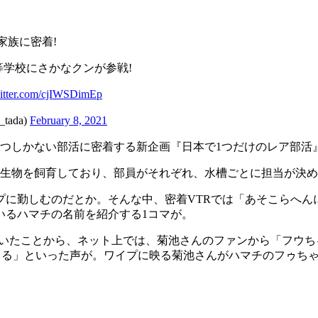
家族に密着!
等学校にさかなクンが参戦!
witter.com/cjIWSDimEp
ada)
February 8, 2021
た1つしかない部活に密着する新企画『日本で1つだけのレア部活
の海の生物を飼育しており、部員がそれぞれ、水槽ごとに担当が決
プに勤しむのだとか。そんな中、密着VTRでは「あそこらへん
いるハマチの名前を紹介する1コマが。
演していたことから、ネット上では、菊池さんのファンから「フウ
みてる」といった声が。ワイプに映る菊池さんがハマチのフゥち