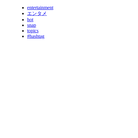
entertainment
エンタメ
hot
snap
topics
#hashtag