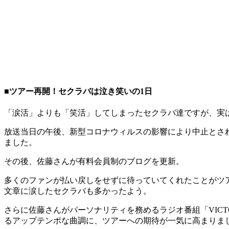
■ツアー再開！セクラバは泣き笑いの1日
「涙活」よりも「笑活」してしまったセクラバ達ですが、実
放送当日の午後、新型コロナウィルスの影響により中止とされていたツ
ました。
その後、佐藤さんが有料会員制のブログを更新。
多くのファンが払い戻しをせずに待っていてくれたことがツアーチ
文章に涙したセクラバも多かったよう。
さらに佐藤さんがパーソナリティを務めるラジオ番組「VICTORY
るアップテンポな曲調に、ツアーへの期待が一気に高まりま