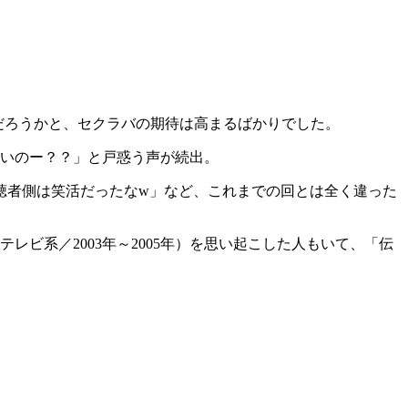
のだろうかと、セクラバの期待は高まるばかりでした。
いいのー？？」と戸惑う声が続出。
聴者側は笑活だったなw」など、これまでの回とは全く違った
ビ系／2003年～2005年）を思い起こした人もいて、「伝