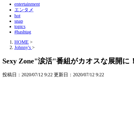
entertainment
エンタメ
hot
snap
topics
#hashtag
HOME
>
Johnny's
>
Sexy Zone"涙活"番組がカオスな
投稿日：2020/07/12 9:22 更新日：
2020/07/12 9:22