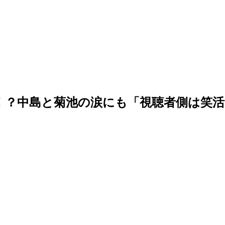
展開に！？中島と菊池の涙にも「視聴者側は笑