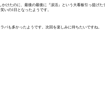
しかけたのに、最後の最後に『涙活』という大看板引っ提げた
き笑いの1日となったようです。
クラバも多かったようです。次回を楽しみに待ちたいですね。