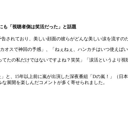
の涙にも「視聴者側は笑活だった」と話題
す」と予告されており、美しい顔面の彼らがどんな美しい涙を流す
超カオスで神回の予感」、「ねぇねぇ、ハンカチはいつ使えば
ってたの私だけではないですよね？笑笑」「涙活というより視
と、15年以上前に嵐が出演した深夜番組「Dの嵐！」（日本テレ
ルな展開を楽しんだコメントが多く寄せられました。