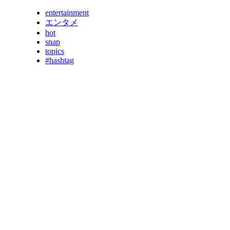
entertainment
エンタメ
hot
snap
topics
#hashtag