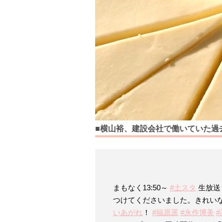
■横山裕、建設会社で働いていた過
まもなく13:50～
#土スタ
生放送
つけてくださいました。きれい
いあがれ
！
#福原遥
#永作博美