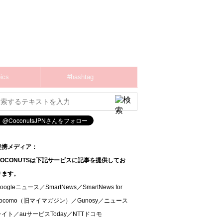
ics
#hashtag
提携メディア：
COCONUTSは下記サービスに記事を提供してお
ります。
oogleニュース／SmartNews／SmartNews for
docomo（旧マイマガジン）／Gunosy／ニュース
ライト／auサービスToday／NTTドコモ