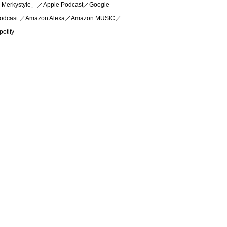
Merkystyle」／Apple Podcast／Google
odcast ／Amazon Alexa／Amazon MUSIC／
potify