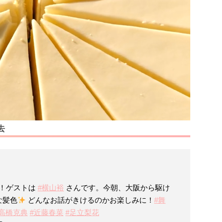
去
！ゲストは
#横山裕
さんです。今朝、大阪から駆け
な髪色
どんなお話がきけるのかお楽しみに！
#舞
#高橋克典
#近藤春菜
#足立梨花