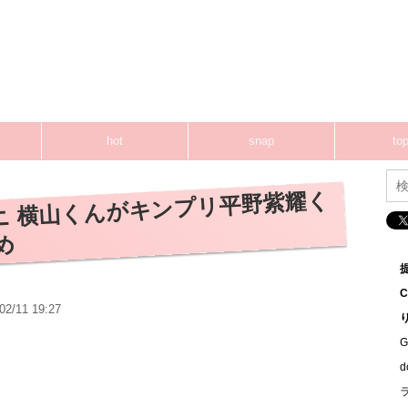
hot
snap
top
ニ 横山くんがキンプリ平野紫耀く
め
02/11 19:27
G