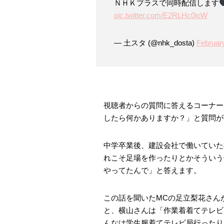
ＮＨＫプラスで同時配信します
pic.twitter.com/E2RLHc0ioW
— 土スタ (@nhk_dosta)
Februar
視聴者からの質問に答えるコーナー
したら何かありますか？」と質問が
中学卒業後、建設会社で働いていた
れこそ足場を作ったりとかそういう
やってたんで」と答えます。
この話を聞いたMCの足立梨花さん
と、横山さんは「作業着着てテレビ
んなは学生服着てテレビ局行ったり