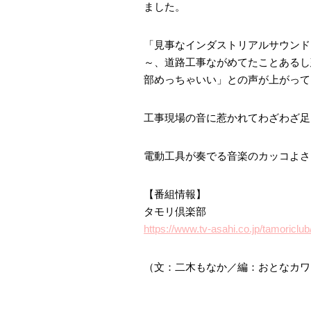
ました。
「見事なインダストリアルサウンド
～、道路工事ながめてたことあるし
部めっちゃいい」との声が上がって
工事現場の音に惹かれてわざわざ足
電動工具が奏でる音楽のカッコよさ
【番組情報】
タモリ倶楽部
https://www.tv-asahi.co.jp/tamoriclub
（文：二木もなか／編：おとなカワイ