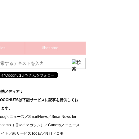
ics
#hashtag
提携メディア：
COCONUTSは下記サービスに記事を提供してお
ります。
oogleニュース／SmartNews／SmartNews for
docomo（旧マイマガジン）／Gunosy／ニュース
ライト／auサービスToday／NTTドコモ