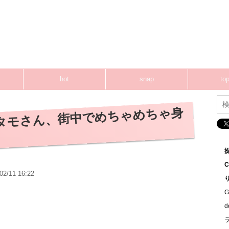
hot
snap
top
タモさん、街中でめちゃめちゃ身
02/11 16:22
G