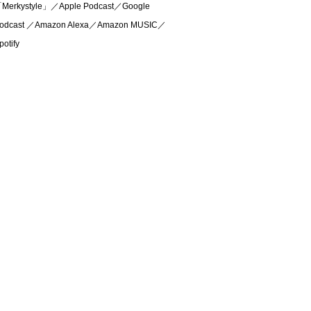
Merkystyle」／Apple Podcast／Google
odcast ／Amazon Alexa／Amazon MUSIC／
potify