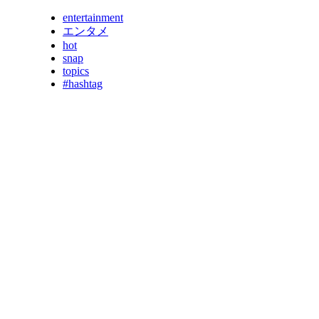
entertainment
エンタメ
hot
snap
topics
#hashtag