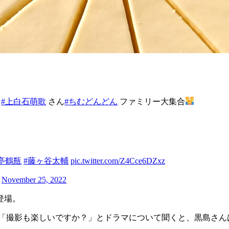
ん
#上白石萌歌
さん
#ちむどんどん
ファミリー大集合
亭鶴瓶
#藤ヶ谷太輔
pic.twitter.com/Z4Cce6DZxz
)
November 25, 2022
登場。
輔さんが「撮影も楽しいですか？」とドラマについて聞くと、黒島