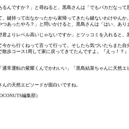
あるんですか？」と尋ねると、黒島さんは「でもバカだなって
て、鍵持って出なかったから家帰ってきたら鍵ないわけやんか
やつあったやろ？」と問いかけると、黒島さんは「はい、あり
野君よりレベル高いじゃないですか」とツッコミを入れると、
て今から行くねって言って行って。そしたら気づいたらまた自
で散歩コース1周して家に戻ってきてたんですよ。『えっ！？
「通常運転の紫耀くんでかわいい」「黒島結菜ちゃんに天然エ
さんの天然エピソードが面白いですね。
CONUTS編集部）