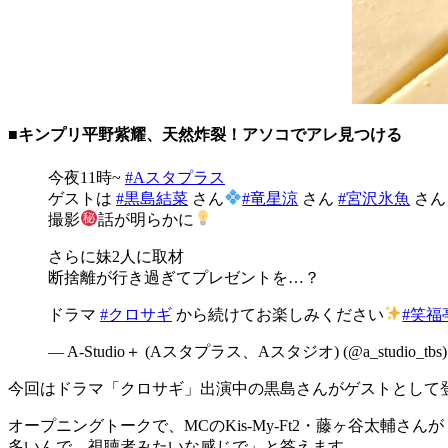
■キンプリ平野紫耀、天然炸裂！アソコでアレ見つける
今夜11時~
#Aスタプラス
ゲストは
#黒島結菜
さん
#竜星涼
さん
#宮沢氷魚
さ
撮影
話が明らかに
さらに妹2人に取材
断捨離が行き過ぎてプレゼントを…？
ドラマ
#クロサギ
から続けてお楽しみください
#笑福
— A-Studio＋ (Aスタプラス、Aスタジオ) (@a_studio_tbs
今回はドラマ「クロサギ」出演中の黒島さんがゲストとして
オープニングトークで、MCのKis-My-Ft2・藤ヶ谷太
多いんで、視聴者みたいな感じで」と答えます。