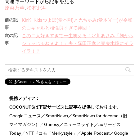
関連キーワードから記事を見る
原菜乃華
,
松村北斗
前の記
KinKi Kidsつよぽ(堂本剛)と光ちゃみ(堂本光一)が令和
事
の白ギャルと相性良すぎて神回！
次の記
この二人好きすぎて一生笑える！水川あさみ「朝から
事
シュッじゃねぇよ！」夫・窪田正孝と妻夫木聡にイラ
イラ！？
提携メディア：
COCONUTSは下記サービスに記事を提供しております。
Googleニュース／SmartNews／SmartNews for docomo（旧
マイマガジン）／Gunosy／ニュースライト／auサービス
Today／NTTドコモ「Merkystyle」／Apple Podcast／Google