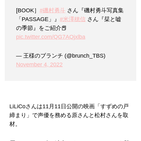
[BOOK］
#磯村勇斗
さん『磯村勇斗写真集
「PASSAGE」』
#米澤穂信
さん『栞と嘘
の季節』をご紹介📕
pic.twitter.com/QG7AQjxlba
— 王様のブランチ (@brunch_TBS)
November 4, 2022
LiLiCoさんは11月11日公開の映画「すずめの戸
締まり」で声優を務める原さんと松村さんを取
材。