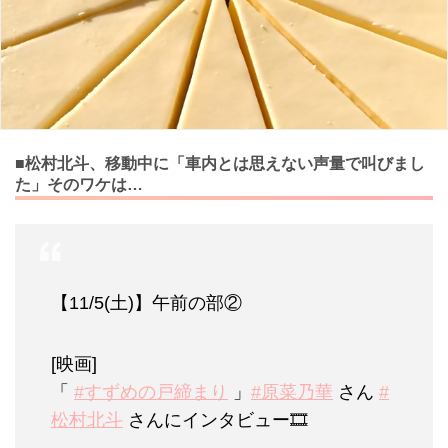
■松村北斗、移動中に「車内とは思えない声量で叫びまし
た」そのワケは…
【11/5(土)】午前の部②
[映画]
「
#すずめの戸締まり
」
#原菜乃華
さん
#
松村北斗
さんにインタビュー🎞